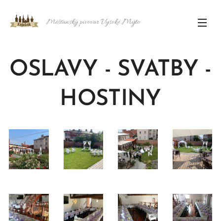
Mýto
Měšťanský pivovar Vysoké
OSLAVY - SVATBY -
HOSTINY